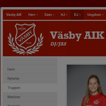
Väsby AIK
Herr
Dam
HJ
DJ
Ungdom
Väsby AIK
DJ/JAS
Hem
Nyheter
Truppen
Matcher