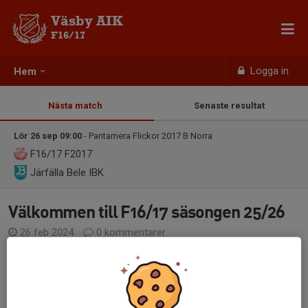
Väsby AIK
F16/17
Logga in
Hem
Nästa match
Senaste resultat
Lör 26 sep 09:00
- Pantamera Flickor 2017 B Norra
F16/17
F2017
Järfälla Bele IBK
Välkommen till F16/17 säsongen 25/26
26 feb 2024
0 kommentarer
Vi är ett glatt gäng tjejer födda 2016 och 2017 som gillar att
spela innebandy tillsammans.
Vi tränar på tisdagar och torsdagar kl 17:00-18.30 i