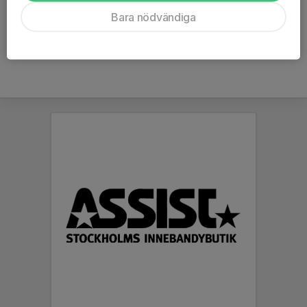
Ålder
43 år
Bara nödvändiga