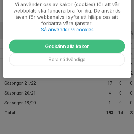
Vi använder oss av kakor (cookies) för att vår
webbplats ska fungera bra för dig. De används
även för webbanalys i syfte att hjälpa oss att
förbättra våra tjänster.
Så använder vi cookies
ALLA SERIER
ALLA ÅR
Säsongen 25/26
47
4
2
Godkänn alla kakor
Säsongen 24/25
45
4
2
Bara nödvändiga
Säsongen 23/24
38
4
2
Säsongen 22/23
31
2
2
Säsongen 21/22
17
0
0
Säsongen 20/21
4
0
0
Säsongen 19/20
1
0
0
Totalt
183
14
8