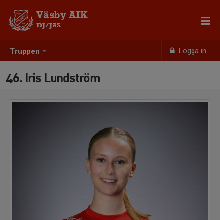
Väsby AIK
DJ/JAS
Logga in
Truppen
46. Iris Lundström