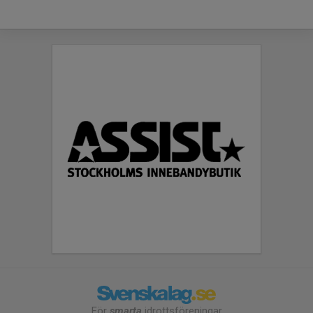
För
smarta
idrottsföreningar