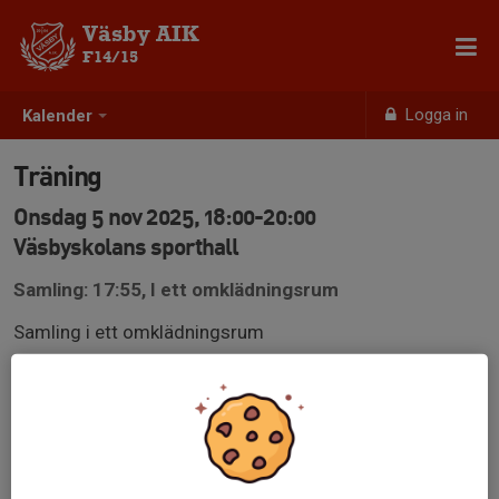
Väsby AIK
F14/15
Logga in
Kalender
Träning
Onsdag 5 nov 2025, 18:00-20:00
Väsbyskolans sporthall
Samling: 17:55, I ett omklädningsrum
Samling i ett omklädningsrum
Vi inleder med fys inne vintertid, vid varmare väder är vi
ute innan vi går in i hallen.
Vintertid - Glöm inte reflexer !
Lämna inga värdesaker i väskor.