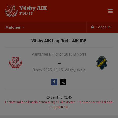
Väsby AIK
F16/17
Logga in
Matcher
Väsby AIK Lag Röd - AIK IBF
Pantamera Flickor 2016 B Norra
-
8 nov 2025, 13:15, Väsby skola
Samling 12:45
Endast kallade kunde anmäla sig till aktiviteten. 11 personer var kallade.
Logga in här