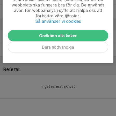
webbplats ska fungera bra för dig. De används
även för webbanalys i syfte att hjälpa oss att
Tilda Broman Wegersjö
förbättra våra tjänster.
Så använder vi cookies
Ledare
Godkänn alla kakor
Marcus Lexing
Huvudtränare
Bara nödvändiga
Maria Näreby
Tränare
Referat
Inget referat skrivet