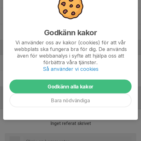
85. Robin Andersson
, HJ
93. Zebulon Malmqvist
Godkänn kakor
94. Loke Martell
, HJ
Vi använder oss av kakor (cookies) för att vår
Ledare
webbplats ska fungera bra för dig. De används
även för webbanalys i syfte att hjälpa oss att
Magnus Johnsson
Head coach and General manager
förbättra våra tjänster.
Team Vaikings
Så använder vi cookies
Sandra Månsson
Team manager and healthcare
manager
Godkänn alla kakor
Bara nödvändiga
Referat
Inget referat skrivet