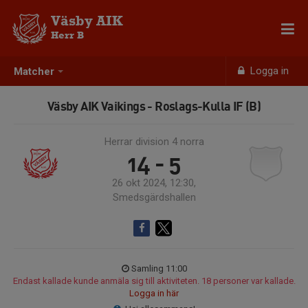
Väsby AIK
Herr B
Logga in
Matcher
Väsby AIK Vaikings - Roslags-Kulla IF (B)
Herrar division 4 norra
14 - 5
26 okt 2024, 12:30,
Smedsgärdshallen
Samling 11:00
Endast kallade kunde anmäla sig till aktiviteten. 18 personer var kallade.
Logga in här