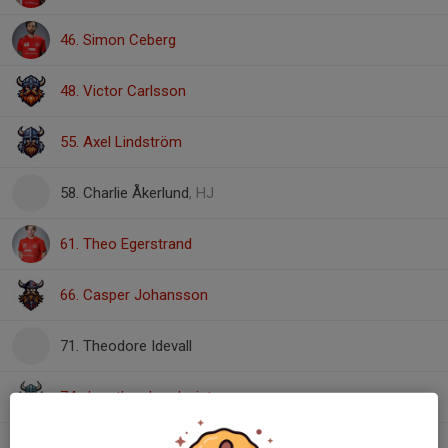
46. Simon Ceberg
48. Victor Carlsson
55. Axel Lindström
58. Charlie Åkerlund
, HJ
61. Theo Egerstrand
66. Casper Johansson
71. Theodore Idevall
74. Jonathan Lundqvist