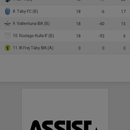
8. Täby FC (B)
18
-6
17
9. Vallentuna IBK (B)
18
-40
15
10. Roslags-Kulla IF (B)
18
-92
6
11. IK Frej Täby IBK (A)
0
0
0