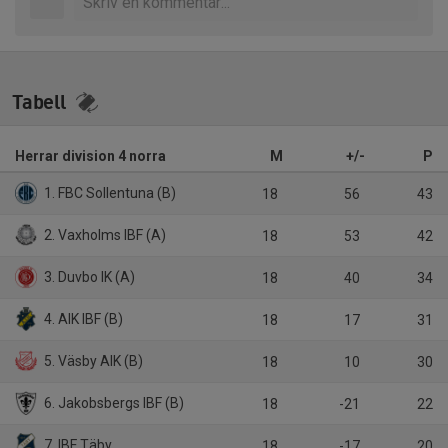
Tabell
Herrar division 4 norra
M
+/-
P
1. FBC Sollentuna (B)
18
56
43
2. Vaxholms IBF (A)
18
53
42
3. Duvbo IK (A)
18
40
34
4. AIK IBF (B)
18
17
31
5. Väsby AIK (B)
18
10
30
6. Jakobsbergs IBF (B)
18
-21
22
7. IBF Täby
18
-17
20