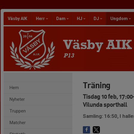
Väsby AIK
Herr
Dam
HJ
DJ
Ungdom
Väsby AIK
P13
Träning
Hem
Tisdag 10 feb, 17:00
Nyheter
Vilunda sporthall
Truppen
Samling: 16:50, I hall
Matcher