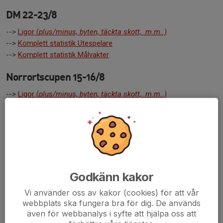
DM 22-23/8
-->
Ligor (
plus/minus, byten, täckta skott, m.m..)
-->
Komplett statistik Utespelare
-->
Komplett statistik Målvakter
Norrortscupen 15-16/8
-->
Ligor (
plus/minus, byten, täckta skott, m.m..)
-->
Komplett statistik Utespelare
-->
Komplett statistik Målvakter
Träningsmatcher
uppd: 2010-02-16
-->
Ligor (
plus/minus, byten, täckta skott, m.m..)
Godkänn kakor
-->
Komplett statistik Utespelare
-->
Komplett statistik Målvakter
Vi använder oss av kakor (cookies) för att vår
webbplats ska fungera bra för dig. De används
Försäsongen
även för webbanalys i syfte att hjälpa oss att