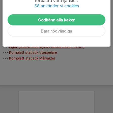
förbättra våra tjänster.
uppd: 2009-09-10
Så använder vi cookies
-->
Ligor (
plus/minus, byten, täckta skott, m.m..)
-->
Komplett statistik Utespelare
Godkänn alla kakor
-->
Komplett statistik Målvakter
Bara nödvändiga
Alla matcher
uppd: 2010-03-23
-->
Ligor (
plus/minus, byten, täckta skott, m.m..)
-->
Komplett statistik Utespelare
-->
Komplett statistik Målvakter