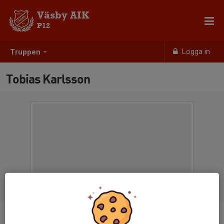
Väsby AIK
P12
Logga in
Truppen
Tobias Karlsson
Titel
Tränare