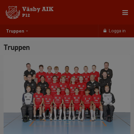
Väsby AIK
P12
Logga in
Truppen
Truppen