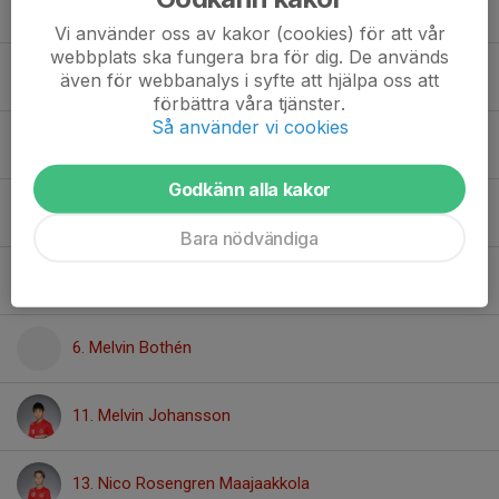
64. John Barklund
Vi använder oss av kakor (cookies) för att vår
webbplats ska fungera bra för dig. De används
36. Kevin Björk
även för webbanalys i syfte att hjälpa oss att
förbättra våra tjänster.
Så använder vi cookies
1. Lias Derantz
Godkänn alla kakor
2. Lucas Mattiasson
Bara nödvändiga
32. Maximilian Fogelin
6. Melvin Bothén
11. Melvin Johansson
13. Nico Rosengren Maajaakkola