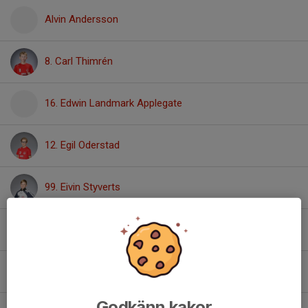
Alvin Andersson
8. Carl Thimrén
16. Edwin Landmark Applegate
12. Egil Oderstad
99. Eivin Styverts
19. Elias Finnstedt
44. Gabriel Bergström
Godkänn kakor