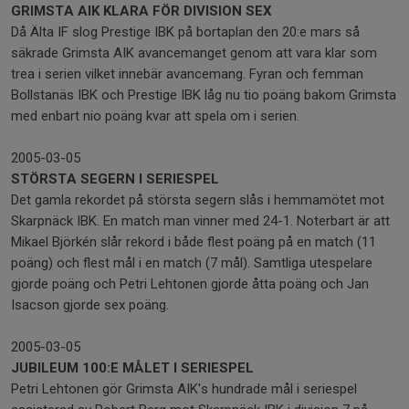
GRIMSTA AIK KLARA FÖR DIVISION SEX
Då Älta IF slog Prestige IBK på bortaplan den 20:e mars så
säkrade Grimsta AIK avancemanget genom att vara klar som
trea i serien vilket innebär avancemang. Fyran och femman
Bollstanäs IBK och Prestige IBK låg nu tio poäng bakom Grimsta
med enbart nio poäng kvar att spela om i serien.
2005-03-05
STÖRSTA SEGERN I SERIESPEL
Det gamla rekordet på största segern slås i hemmamötet mot
Skarpnäck IBK. En match man vinner med 24-1. Noterbart är att
Mikael Björkén slår rekord i både flest poäng på en match (11
poäng) och flest mål i en match (7 mål). Samtliga utespelare
gjorde poäng och Petri Lehtonen gjorde åtta poäng och Jan
Isacson gjorde sex poäng.
2005-03-05
JUBILEUM 100:E MÅLET I SERIESPEL
Petri Lehtonen gör Grimsta AIK's hundrade mål i seriespel