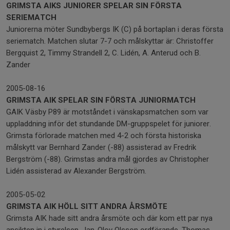
GRIMSTA AIKS JUNIORER SPELAR SIN FÖRSTA
SERIEMATCH
Juniorerna möter Sundbybergs IK (C) på bortaplan i deras första
seriematch. Matchen slutar 7-7 och målskyttar är: Christoffer
Bergquist 2, Timmy Strandell 2, C. Lidén, A. Anterud och B.
Zander
2005-08-16
GRIMSTA AIK SPELAR SIN FÖRSTA JUNIORMATCH
GAIK Väsby P89 är motståndet i vänskapsmatchen som var
uppladdning inför det stundande DM-gruppspelet för juniorer.
Grimsta förlorade matchen med 4-2 och första historiska
målskytt var Bernhard Zander (-88) assisterad av Fredrik
Bergström (-88). Grimstas andra mål gjordes av Christopher
Lidén assisterad av Alexander Bergström.
2005-05-02
GRIMSTA AIK HÖLL SITT ANDRA ÅRSMÖTE
Grimsta AIK hade sitt andra årsmöte och där kom ett par nya