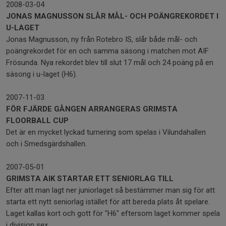
2008-03-04
JONAS MAGNUSSON SLÅR MÅL- OCH POÄNGREKORDET I
U-LAGET
Jonas Magnusson, ny från Rotebro IS, slår både mål- och
poängrekordet för en och samma säsong i matchen mot AIF
Frösunda. Nya rekordet blev till slut 17 mål och 24 poäng på en
säsong i u-laget (H6).
2007-11-03
FÖR FJÄRDE GÅNGEN ARRANGERAS GRIMSTA
FLOORBALL CUP
Det är en mycket lyckad turnering som spelas i Vilundahallen
och i Smedsgärdshallen.
2007-05-01
GRIMSTA AIK STARTAR ETT SENIORLAG TILL
Efter att man lagt ner juniorlaget så bestämmer man sig för att
starta ett nytt seniorlag istället för att bereda plats åt spelare.
Laget kallas kort och gott för "H6" eftersom laget kommer spela
i division sex.