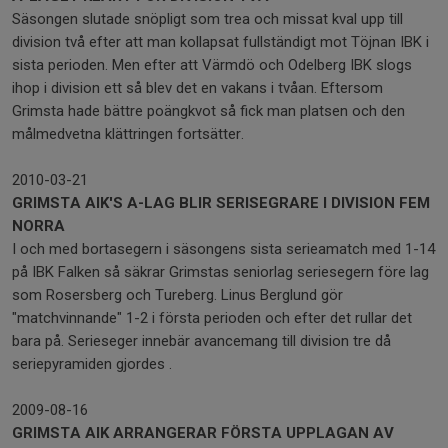
Säsongen slutade snöpligt som trea och missat kval upp till
division två efter att man kollapsat fullständigt mot Töjnan IBK i
sista perioden. Men efter att Värmdö och Odelberg IBK slogs
ihop i division ett så blev det en vakans i tvåan. Eftersom
Grimsta hade bättre poängkvot så fick man platsen och den
målmedvetna klättringen fortsätter.
2010-03-21
GRIMSTA AIK'S A-LAG BLIR SERISEGRARE I DIVISION FEM
NORRA
I och med bortasegern i säsongens sista serieamatch med 1-14
på IBK Falken så säkrar Grimstas seniorlag seriesegern före lag
som Rosersberg och Tureberg. Linus Berglund gör
"matchvinnande" 1-2 i första perioden och efter det rullar det
bara på. Serieseger innebär avancemang till division tre då
seriepyramiden gjordes .
2009-08-16
GRIMSTA AIK ARRANGERAR FÖRSTA UPPLAGAN AV