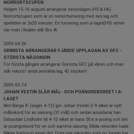
NORRORTSCUPEN
Helgen 15-16 augusti arrangerar seniorlagen (H5 & H6)
Norrortscupen som är en seniorturnering med sex lag och
speltiden är 3x20 minuter. En turnering som a-laget(H5) vinner
när man i finalen slår Bro IK.
2009-04-26
GRIMSTA ARRANGERAR FJÄRDE UPPLAGAN AV GFC -
STÖRSTA NÅGONSIN
För första gången arrangerar Grimsta GFC på våren och man
slår rekord i antal anmälda lag, 42 stycken!
2009-03-14
JOHAN VESTIN SLÅR MÅL- OCH POÄNGREKORDET I A-
LAGET
Mot Berga IF (seger 4-12) gör Johan Vestin 2-9 vilket är nytt
målrekord för en säsong (31 mål) och sedan assisterar han
Sebastian Lindholm till 4-10 vilket är hans 50:e a-poäng och det
är poängrekord för en och samma säsong. Båda rekorden hade
Niklas Karlsson innan det. Dom nya rekorden som nu Vestin har