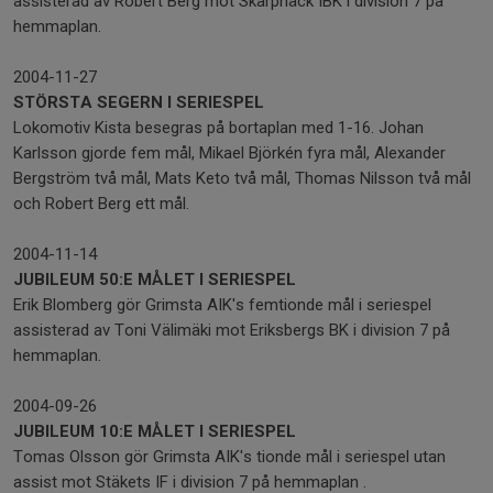
assisterad av Robert Berg mot Skarpnäck IBK i division 7 på
hemmaplan.
2004-11-27
STÖRSTA SEGERN I SERIESPEL
Lokomotiv Kista besegras på bortaplan med 1-16. Johan
Karlsson gjorde fem mål, Mikael Björkén fyra mål, Alexander
Bergström två mål, Mats Keto två mål, Thomas Nilsson två mål
och Robert Berg ett mål.
2004-11-14
JUBILEUM 50:E MÅLET I SERIESPEL
Erik Blomberg gör Grimsta AIK's femtionde mål i seriespel
assisterad av Toni Välimäki mot Eriksbergs BK i division 7 på
hemmaplan.
2004-09-26
JUBILEUM 10:E MÅLET I SERIESPEL
Tomas Olsson gör Grimsta AIK's tionde mål i seriespel utan
assist mot Stäkets IF i division 7 på hemmaplan .