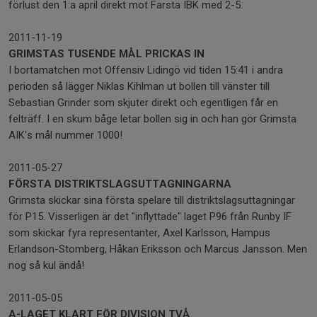
förlust den 1:a april direkt mot Farsta IBK med 2-5.
2011-11-19
GRIMSTAS TUSENDE MÅL PRICKAS IN
I bortamatchen mot Offensiv Lidingö vid tiden 15:41 i andra
perioden så lägger Niklas Kihlman ut bollen till vänster till
Sebastian Grinder som skjuter direkt och egentligen får en
felträff. I en skum båge letar bollen sig in och han gör Grimsta
AIK's mål nummer 1000!
2011-05-27
FÖRSTA DISTRIKTSLAGSUTTAGNINGARNA
Grimsta skickar sina första spelare till distriktslagsuttagningar
för P15. Visserligen är det "inflyttade" laget P96 från Runby IF
som skickar fyra representanter, Axel Karlsson, Hampus
Erlandson-Stomberg, Håkan Eriksson och Marcus Jansson. Men
nog så kul ändå!
2011-05-05
A-LAGET KLART FÖR DIVISION TVÅ