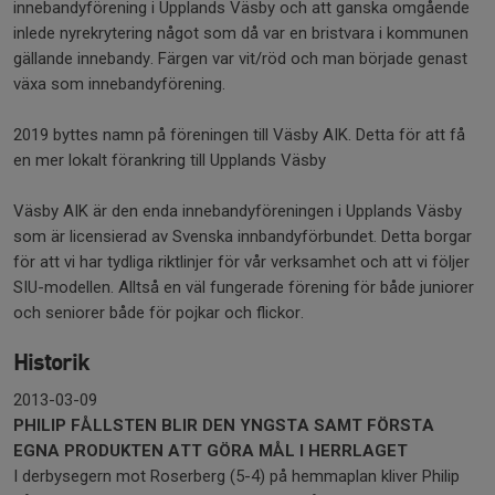
innebandyförening i Upplands Väsby och att ganska omgående
inlede nyrekrytering något som då var en bristvara i kommunen
gällande innebandy. Färgen var vit/röd och man började genast
växa som innebandyförening.
2019 byttes namn på föreningen till Väsby AIK. Detta för att få
en mer lokalt förankring till Upplands Väsby
Väsby AIK är den enda innebandyföreningen i Upplands Väsby
som är licensierad av Svenska innbandyförbundet. Detta borgar
för att vi har tydliga riktlinjer för vår verksamhet och att vi följer
SIU-modellen. Alltså en väl fungerade förening för både juniorer
och seniorer både för pojkar och flickor.
Historik
2013-03-09
PHILIP FÅLLSTEN BLIR DEN YNGSTA SAMT FÖRSTA
EGNA PRODUKTEN ATT GÖRA MÅL I HERRLAGET
I derbysegern mot Roserberg (5-4) på hemmaplan kliver Philip