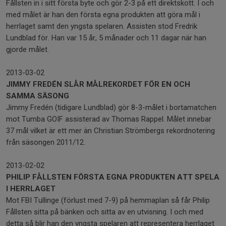
Fållsten in i sitt första byte och gör 2-3 på ett direktskott. I och
med målet är han den första egna produkten att göra mål i
herrlaget samt den yngsta spelaren. Assisten stod Fredrik
Lundblad för. Han var 15 år, 5 månader och 11 dagar när han
gjorde målet.
2013-03-02
JIMMY FREDÉN SLÅR MÅLREKORDET FÖR EN OCH
SAMMA SÄSONG
Jimmy Fredén (tidigare Lundblad) gör 8-3-målet i bortamatchen
mot Tumba GOIF assisterad av Thomas Rappel. Målet innebar
37 mål vilket är ett mer än Christian Strömbergs rekordnotering
från säsongen 2011/12.
2013-02-02
PHILIP FÅLLSTEN FÖRSTA EGNA PRODUKTEN ATT SPELA
I HERRLAGET
Mot FBI Tullinge (förlust med 7-9) på hemmaplan så får Philip
Fållsten sitta på bänken och sitta av en utvisning. I och med
detta så blir han den yngsta spelaren att representera herrlaget