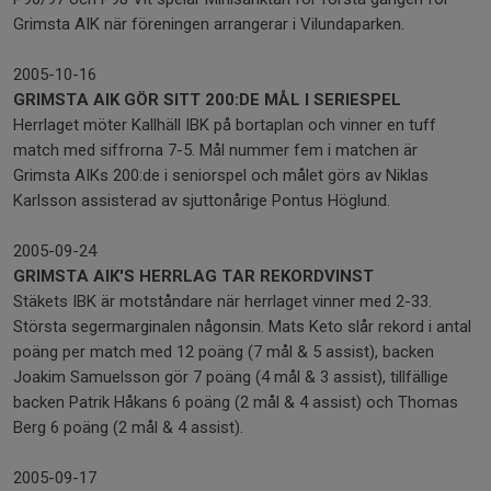
Grimsta AIK när föreningen arrangerar i Vilundaparken.
2005-10-16
GRIMSTA AIK GÖR SITT 200:DE MÅL I SERIESPEL
Herrlaget möter Kallhäll IBK på bortaplan och vinner en tuff
match med siffrorna 7-5. Mål nummer fem i matchen är
Grimsta AIKs 200:de i seniorspel och målet görs av Niklas
Karlsson assisterad av sjuttonårige Pontus Höglund.
2005-09-24
GRIMSTA AIK'S HERRLAG TAR REKORDVINST
Stäkets IBK är motståndare när herrlaget vinner med 2-33.
Största segermarginalen någonsin. Mats Keto slår rekord i antal
poäng per match med 12 poäng (7 mål & 5 assist), backen
Joakim Samuelsson gör 7 poäng (4 mål & 3 assist), tillfällige
backen Patrik Håkans 6 poäng (2 mål & 4 assist) och Thomas
Berg 6 poäng (2 mål & 4 assist).
2005-09-17