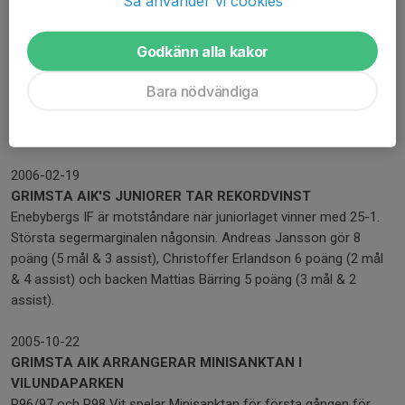
Så använder vi cookies
2006-03-12
GRIMSTA AIK'S JUNIORER SLUTAR TVÅA I HJ193B
Godkänn alla kakor
När Grimsta AIK slår Vide/Arlanda med 1-3 på bortaplan så är
andraplatsen säkrad. Vad andraplatsen i slutändan är värt
Bara nödvändiga
återstår att se efter att serieläggningen är gjord. Målskyttar i
matchen var Andreas Jansson, Per Gerdin och Bernhard Zander,
där Gerdins mål blev matvavgörande.
2006-02-19
GRIMSTA AIK'S JUNIORER TAR REKORDVINST
Enebybergs IF är motståndare när juniorlaget vinner med 25-1.
Största segermarginalen någonsin. Andreas Jansson gör 8
poäng (5 mål & 3 assist), Christoffer Erlandson 6 poäng (2 mål
& 4 assist) och backen Mattias Bärring 5 poäng (3 mål & 2
assist).
2005-10-22
GRIMSTA AIK ARRANGERAR MINISANKTAN I
VILUNDAPARKEN
P96/97 och P98 Vit spelar Minisanktan för första gången för