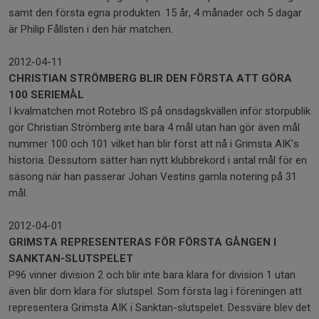
samt den första egna produkten. 15 år, 4 månader och 5 dagar
är Philip Fållsten i den här matchen.
2012-04-11
CHRISTIAN STRÖMBERG BLIR DEN FÖRSTA ATT GÖRA
100 SERIEMÅL
I kvalmatchen mot Rotebro IS på onsdagskvällen inför storpublik
gör Christian Strömberg inte bara 4 mål utan han gör även mål
nummer 100 och 101 vilket han blir först att nå i Grimsta AIK's
historia. Dessutom sätter han nytt klubbrekord i antal mål för en
säsong när han passerar Johan Vestins gamla notering på 31
mål.
2012-04-01
GRIMSTA REPRESENTERAS FÖR FÖRSTA GÅNGEN I
SANKTAN-SLUTSPELET
P96 vinner division 2 och blir inte bara klara för division 1 utan
även blir dom klara för slutspel. Som första lag i föreningen att
representera Grimsta AIK i Sanktan-slutspelet. Dessväre blev det