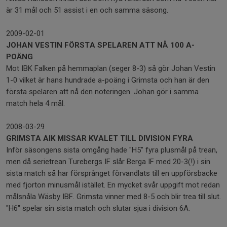
är 31 mål och 51 assist i en och samma säsong.
2009-02-01
JOHAN VESTIN FÖRSTA SPELAREN ATT NÅ 100 A-
POÄNG
Mot IBK Falken på hemmaplan (seger 8-3) så gör Johan Vestin
1-0 vilket är hans hundrade a-poäng i Grimsta och han är den
första spelaren att nå den noteringen. Johan gör i samma
match hela 4 mål.
2008-03-29
GRIMSTA AIK MISSAR KVALET TILL DIVISION FYRA
Inför säsongens sista omgång hade "H5" fyra plusmål på trean,
men då serietrean Turebergs IF slår Berga IF med 20-3(!) i sin
sista match så har försprånget förvandlats till en uppförsbacke
med fjorton minusmål istället. En mycket svår uppgift mot redan
målsnåla Wäsby IBF. Grimsta vinner med 8-5 och blir trea till slut.
"H6" spelar sin sista match och slutar sjua i division 6A.