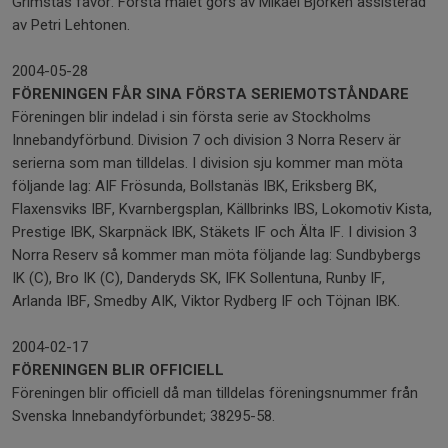
Grimstas favör. Första målet görs av Mikael Björkén assisterad
av Petri Lehtonen.
2004-05-28
FÖRENINGEN FÅR SINA FÖRSTA SERIEMOTSTÅNDARE
Föreningen blir indelad i sin första serie av Stockholms
Innebandyförbund. Division 7 och division 3 Norra Reserv är
serierna som man tilldelas. I division sju kommer man möta
följande lag: AIF Frösunda, Bollstanäs IBK, Eriksberg BK,
Flaxensviks IBF, Kvarnbergsplan, Källbrinks IBS, Lokomotiv Kista,
Prestige IBK, Skarpnäck IBK, Stäkets IF och Älta IF. I division 3
Norra Reserv så kommer man möta följande lag: Sundbybergs
IK (C), Bro IK (C), Danderyds SK, IFK Sollentuna, Runby IF,
Arlanda IBF, Smedby AIK, Viktor Rydberg IF och Töjnan IBK.
2004-02-17
FÖRENINGEN BLIR OFFICIELL
Föreningen blir officiell då man tilldelas föreningsnummer från
Svenska Innebandyförbundet; 38295-58.