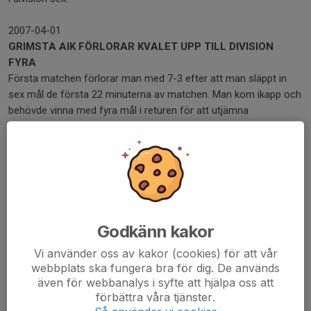
2007-04-01
GRIMSTA AIK FÖRLORAR KVALET UPP TILL DIVISION
FYRA
Första matchen förlorar man med 7-3 efter att man släppt in
sex mål de första 22 minuterna av matchen. Man kom ikapp och
behövde vinna med fyra mål i returen för att utjämna
matchserien. Ett tidigt mål av Johan Lidström gav
förhoppningar. Men målvaktsbyte där tränaren Jonas Tegnér
fick ställa sig i mål skapade orytm och till slut blev segern enbart
3-2 där sista målet för säsongen prickades in av Sören Frantz.
2007-02-07
GRIMSTA AIK'S SÄKRAR SERIESEGERN I H5N
Godkänn kakor
När Grimsta AIK besegrar Kallhäll IBK med 11-3 så säkrar man
Vi använder oss av kakor (cookies) för att vår
seriesegern i division fem norra och därmed även kvalspel upp
webbplats ska fungera bra för dig. De används
till division fyra. Joakim Samuelsson och Christian Strömberg
även för webbanalys i syfte att hjälpa oss att
gör fem poäng vardera.
förbättra våra tjänster.