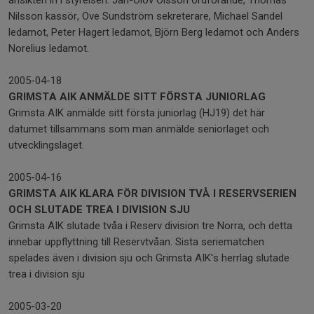
ansikten in i styrelsen. Jan-Olov Olsson ordförande, Thomas
Nilsson kassör, Ove Sundström sekreterare, Michael Sandel
ledamot, Peter Hagert ledamot, Björn Berg ledamot och Anders
Norelius ledamot.
2005-04-18
GRIMSTA AIK ANMÄLDE SITT FÖRSTA JUNIORLAG
Grimsta AIK anmälde sitt första juniorlag (HJ19) det här
datumet tillsammans som man anmälde seniorlaget och
utvecklingslaget.
2005-04-16
GRIMSTA AIK KLARA FÖR DIVISION TVÅ I RESERVSERIEN
OCH SLUTADE TREA I DIVISION SJU
Grimsta AIK slutade tvåa i Reserv division tre Norra, och detta
innebar uppflyttning till Reservtvåan. Sista seriematchen
spelades även i division sju och Grimsta AIK's herrlag slutade
trea i division sju
2005-03-20