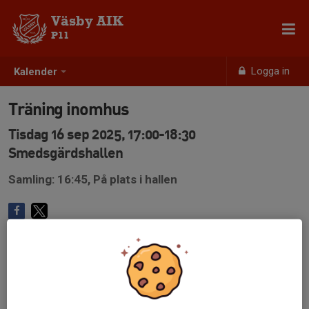
Väsby AIK
P11
Logga in
Kalender
Träning inomhus
Tisdag 16 sep 2025, 17:00-18:30
Smedsgärdshallen
Samling: 16:45, På plats i hallen