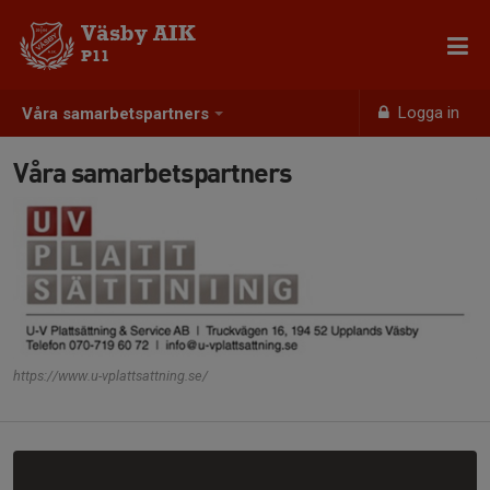
Väsby AIK
P11
Logga in
Våra samarbetspartners
Våra samarbetspartners
https://www.u-vplattsattning.se/