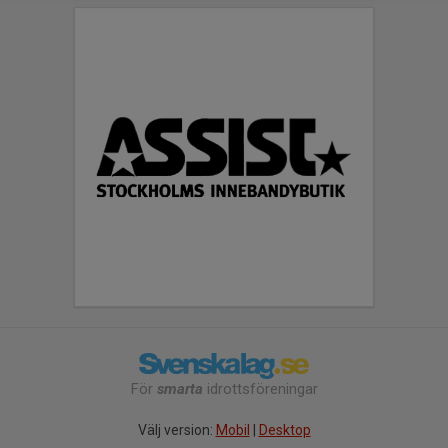
För
smarta
idrottsföreningar
Välj version:
Mobil
|
Desktop