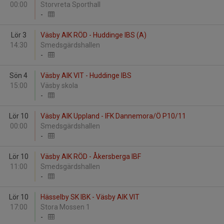
00:00
Storvreta Sporthall
-
Lör 3
Väsby AIK RÖD - Huddinge IBS (A)
14:30
Smedsgärdshallen
-
Sön 4
Väsby AIK VIT - Huddinge IBS
15:00
Väsby skola
-
Lör 10
Väsby AIK Uppland - IFK Dannemora/Ö P10/11
00:00
Smedsgärdshallen
-
Lör 10
Väsby AIK RÖD - Åkersberga IBF
11:00
Smedsgärdshallen
-
Lör 10
Hässelby SK IBK - Väsby AIK VIT
17:00
Stora Mossen 1
-