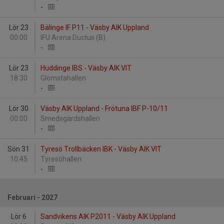
-
Lör 23
Bälinge IF P11 - Väsby AIK Uppland
00:00
IFU Arena Ductus (B)
-
Lör 23
Huddinge IBS - Väsby AIK VIT
18:30
Glömstahallen
-
Lör 30
Väsby AIK Uppland - Frötuna IBF P-10/11
00:00
Smedsgärdshallen
-
Sön 31
Tyresö Trollbäcken IBK - Väsby AIK VIT
10:45
Tyresöhallen
-
Februari - 2027
Lör 6
Sandvikens AIK P2011 - Väsby AIK Uppland