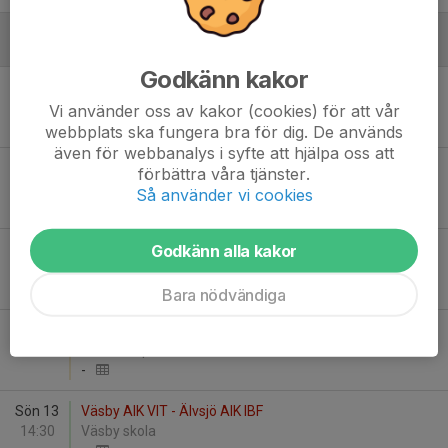
December
Godkänn kakor
Lör 5
Enköpings IBK P09/10 - Väsby AIK Uppland
00:00
S:t Ilianshallen
Vi använder oss av kakor (cookies) för att vår
-
webbplats ska fungera bra för dig. De används
även för webbanalys i syfte att hjälpa oss att
Sön 6
IFK Haninge - Väsby AIK VIT
förbättra våra tjänster.
12:15
Lyckeby Sporthall
Så använder vi cookies
-
Godkänn alla kakor
Lör 12
Väsby AIK Uppland - IK Sirius FBC P10/11 blå
00:00
Smedsgärdshallen
-
Bara nödvändiga
Sön 13
Värmdö IF - Väsby AIK RÖD
14:00
Värmdö sporthall
-
Sön 13
Väsby AIK VIT - Älvsjö AIK IBF
14:30
Väsby skola