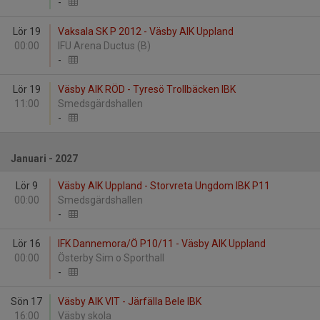
-
Lör 19
Vaksala SK P 2012 - Väsby AIK Uppland
00:00
IFU Arena Ductus (B)
-
Lör 19
Väsby AIK RÖD - Tyresö Trollbäcken IBK
11:00
Smedsgärdshallen
-
Januari - 2027
Lör 9
Väsby AIK Uppland - Storvreta Ungdom IBK P11
00:00
Smedsgärdshallen
-
Lör 16
IFK Dannemora/Ö P10/11 - Väsby AIK Uppland
00:00
Österby Sim o Sporthall
-
Sön 17
Väsby AIK VIT - Järfälla Bele IBK
16:00
Väsby skola