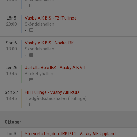
-
Lör 5
Väsby AIK BIS - FBI Tullinge
20:00
Sköndalshallen
-
Sön 6
Väsby AIK BIS - Nacka IBK
13:00
Sköndalshallen
-
Lör 26
Järfälla Bele IBK - Väsby AIK VIT
19:45
Björkebyhallen
-
Sön 27
FBI Tullinge - Väsby AIK RÖD
18:45
Trädgårdsstadshallen (Tullinge)
-
Oktober
Lör 3
Storvreta Ungdom IBK P11 - Väsby AIK Uppland