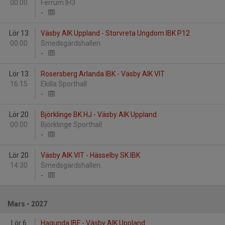
00:00
Ferrum IH3
-
Lör 13
Väsby AIK Uppland - Storvreta Ungdom IBK P12
00:00
Smedsgärdshallen
-
Lör 13
Rosersberg Arlanda IBK - Väsby AIK VIT
16:15
Ekilla Sporthall
-
Lör 20
Björklinge BK HJ - Väsby AIK Uppland
00:00
Björklinge Sporthall
-
Lör 20
Väsby AIK VIT - Hässelby SK IBK
14:30
Smedsgärdshallen
-
Mars - 2027
Lör 6
Hagunda IBF - Väsby AIK Uppland