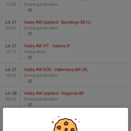
15:30
Smedsgärdshallen
-
Lör 21
Väsby AIK Uppland - Björklinge BK HJ
00:00
Smedsgärdshallen
-
Lör 21
Väsby AIK VIT - Salems IF
13:15
Väsby skola
-
Lör 21
Väsby AIK RÖD - Vallentuna IBK (A)
18:45
Smedsgärdshallen
-
Lör 28
Väsby AIK Uppland - Hagunda IBF
00:00
Smedsgärdshallen
-
Lör 28
Täby FC - Väsby AIK RÖD
19:00
Hägerneholmshallen
-