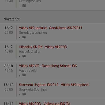
14:30
Ormingehallen
-
November
Lör 7
Väsby AIK Uppland - Sandvikens AIK P2011
00:00
Smedsgärdshallen
-
Lör 7
Hässelby SK IBK - Väsby AIK RÖD
17:00
Hässelbyhallen
-
Sön 8
Väsby AIK VIT - Rosersberg Arlanda IBK
16:15
Väsby skola
-
Lör 14
Storvreta Ungdom IBK P12 - Väsby AIK Uppland
00:00
Storvreta Sporthall
-
Lör 14
Väsby AIK RÖD - Vallentuna IBK (B)