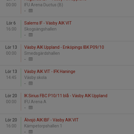
00:00
IFU Arena Ductus (B)
-
Lör 6
Salems IF - Väsby AIK VIT
16:00
Skogsängshallen
-
Lör 13
Väsby AIK Uppland - Enköpings IBK P09/10
00:00
Smedsgärdshallen
-
Lör 13
Väsby AIK VIT - IFK Haninge
14:45
Väsby skola
-
Lör 20
IK Sirius FBC P10/11 blå - Väsby AIK Uppland
00:00
IFU Arena A
-
Lör 20
Älvsjö AIK IBF - Väsby AIK VIT
16:00
Kämpetorpshallen 1
-