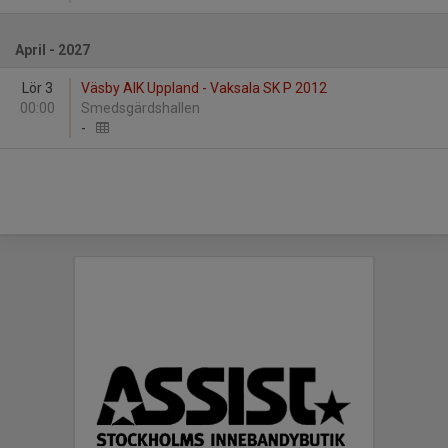
April - 2027
Lör 3
Väsby AIK Uppland - Vaksala SK P 2012
00:00
Smedsgärdshallen
-