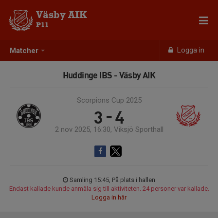
Väsby AIK
P11
Logga in
Matcher
Huddinge IBS - Väsby AIK
Scorpions Cup 2025
3 - 4
2 nov 2025, 16:30, Viksjö Sporthall
Samling 15:45, På plats i hallen
Endast kallade kunde anmäla sig till aktiviteten. 24 personer var kallade.
Logga in här