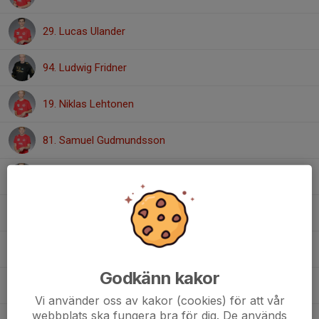
29. Lucas Ulander
94. Ludwig Fridner
19. Niklas Lehtonen
81. Samuel Gudmundsson
2. Simon Rosén
21. Ted Egerstrand
17. Theo Helle Samuelsson
Godkänn kakor
9. Theo Linderny
Vi använder oss av kakor (cookies) för att vår
webbplats ska fungera bra för dig. De används