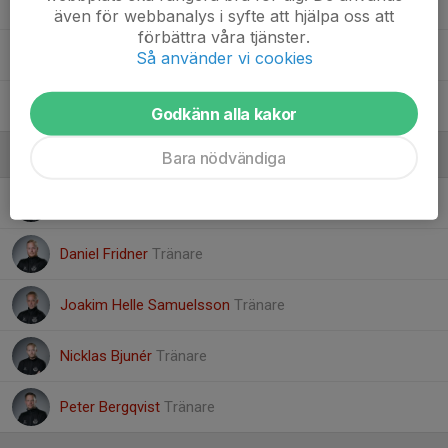
10. Theodor Bjunér
även för webbanalys i syfte att hjälpa oss att
förbättra våra tjänster.
95. Vincent Murén Hult
Så använder vi cookies
22. Wilmer Bergman
Godkänn alla kakor
Ledare
Bara nödvändiga
Christian Elsilä
Tränare
Daniel Fridner
Tränare
Joakim Helle Samuelsson
Tränare
Nicklas Bjunér
Tränare
Peter Bergqvist
Tränare